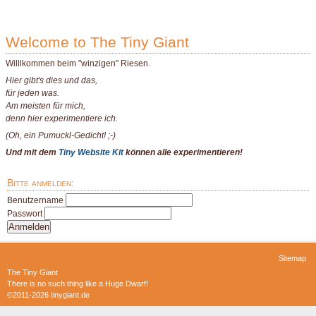
Welcome to The Tiny Giant
Willlkommen beim "winzigen" Riesen.
Hier gibt's dies und das,
für jeden was.
Am meisten für mich,
denn hier experimentiere ich.
(Oh, ein Pumuckl-Gedicht! ;-)
Und mit dem
Tiny Website Kit
können alle experimentieren!
Bitte anmelden:
Benutzername
Passwort
Navigation
Sitemap
überspringen
The Tiny Giant
There is no such thing like a Huge Dwarf!
©2011-2026 tinygiant.de