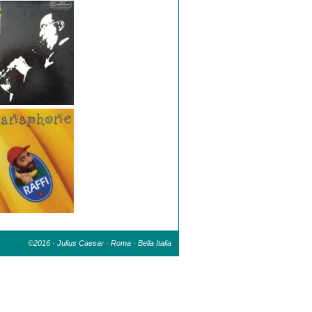
©2016 · Julius Caesar · Roma · Bella Italia